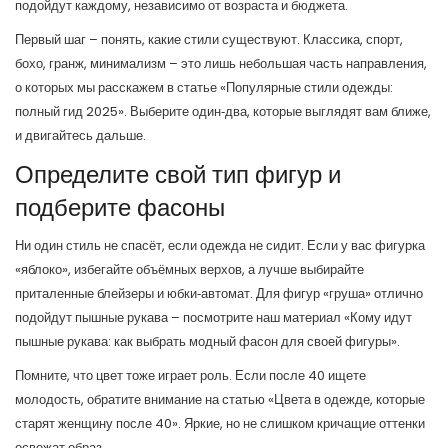
подойдут каждому, независимо от возраста и бюджета.
Первый шаг – понять, какие стили существуют. Классика, спорт,
бохо, гранж, минимализм – это лишь небольшая часть направления,
о которых мы расскажем в статье «Популярные стили одежды:
полный гид 2025». Выберите один‑два, которые выглядят вам ближе,
и двигайтесь дальше.
Определите свой тип фигур и
подберите фасоны
Ни один стиль не спасёт, если одежда не сидит. Если у вас фигурка
«яблоко», избегайте объёмных верхов, а лучше выбирайте
приталенные блейзеры и юбки‑автомат. Для фигур «груша» отлично
подойдут пышные рукава – посмотрите наш материал «Кому идут
пышные рукава: как выбрать модный фасон для своей фигуры».
Помните, что цвет тоже играет роль. Если после 40 ищете
молодость, обратите внимание на статью «Цвета в одежде, которые
старят женщину после 40». Яркие, но не слишком кричащие оттенки
освежат образ.