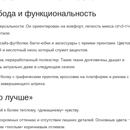
обода и функциональность
иверсальности. Он ориентирован на комфорт, легкость микса‑and‑m
етали.
сайз‑футболки, багги‑юбки и аксессуары с яркими принтами
. Цвето
 и кислотный неон, который служит акцентом.
ж, переработанный полиэстер. Такие ткани долговечны, дышат и
ть актуально даже в следующем сезоне.
тболку с графическим принтом, кроссовки на платформе и рюкзак с
я завершающего штриха.
о лучше»
й к более теплому, «домашнему» чувству.
нохромных оттенках и отсутствии лишних деталей
. Основные цвета -
ким «теплым» коричневым отливом.