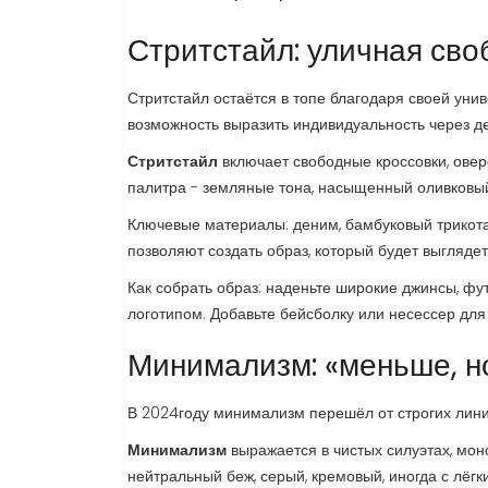
Стритстайл: уличная св
Стритстайл остаётся в топе благодаря своей ун
возможность выразить индивидуальность через д
Стритстайл
включает свободные кроссовки, овер
палитра - земляные тона, насыщенный оливковый
Ключевые материалы: деним, бамбуковый трикота
позволяют создать образ, который будет выгляде
Как собрать образ: наденьте широкие джинсы, фу
логотипом. Добавьте бейсболку или несессер дл
Минимализм: «меньше, н
В 2024году минимализм перешёл от строгих лини
Минимализм
выражается в чистых силуэтах, мо
нейтральный беж, серый, кремовый, иногда с лёг