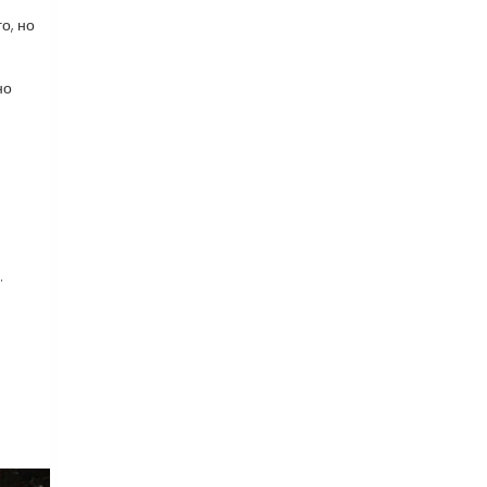
о, но
но
.