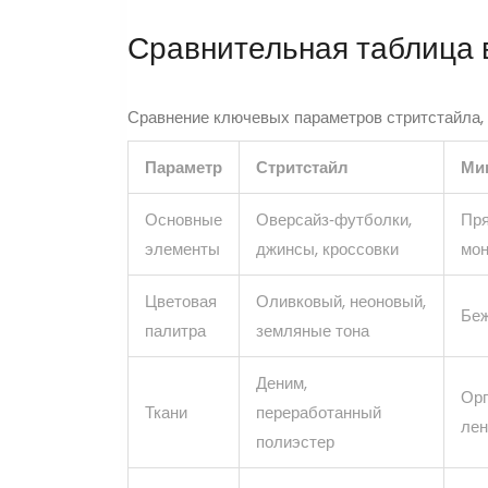
Сравнительная таблица 
Сравнение ключевых параметров стритстайла,
Параметр
Стритстайл
Ми
Основные
Оверсайз‑футболки,
Пря
элементы
джинсы, кроссовки
мо
Цветовая
Оливковый, неоновый,
Беж
палитра
земляные тона
Деним,
Орг
Ткани
переработанный
лен
полиэстер