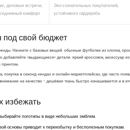
с, деловые встречи,
Эко‑сознательных покупателей,
седневный комфорт
устойчивого гардероба
ы под свой бюджет
ренды. Начните с базовых вещей: обычные футболки из хлопка, про
 добавляйте «выдающиеся» детали: яркий кроссовок, аксессуар из
 принтом.
а, покупка в секонд‑хендах и онлайн‑маркетплейсах, где часто поя
 внимание на качество - дешёвая ткань быстро изнашивается и в ит
х избежать
 выбирайте логотипы в виде небольших эмблем.
вой основы приводит к переизбытку и бесполезным покупкам.