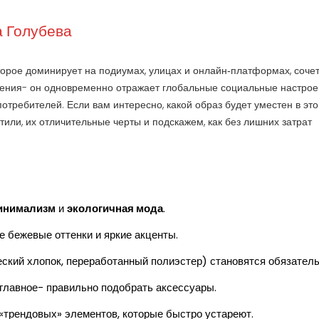
 Голубева
торое доминирует на подиумах, улицах и онлайн‑платформах, соче
тения
- он одновременно отражает глобальные социальные настрое
отребителей. Если вам интересно, какой образ будет уместен в эт
тили, их отличительные черты и подскажем, как без лишних затрат
инимализм
и
экологичная мода
.
е бежевые оттенки и яркие акценты.
еский хлопок, переработанный полиэстер) становятся обязател
 главное- правильно подобрать аксессуары.
«трендовых» элементов, которые быстро устареют.