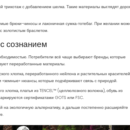
кий трикотаж с добавлением шелка. Такие материалы выглядят дорог
ямые брюки-чиносы и лаконичная сумка‑тотебаг. При желании мож
 с золотистым браслетом.
 с сознанием
еобходимостью. Потребители всё чаще выбирают бренды, которые
ьзуют переработанные материалы.
ского хлопка, переработанного нейлона и растительных красителей
 и «земные» нюансы, которые подчёркивают связь с природой.
о хлопка, платья из TENCEL™ (целлюлозного волокна), обувь из
маркируются сертификатами GOTS или FSC.
ей на экологичную альтернативу, а дальше постепенно расширяйте
е.