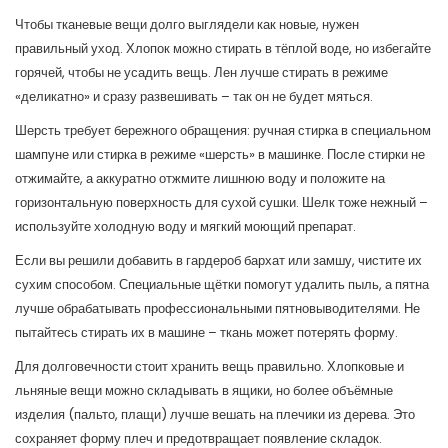
Чтобы тканевые вещи долго выглядели как новые, нужен
правильный уход. Хлопок можно стирать в тёплой воде, но избегайте
горячей, чтобы не усадить вещь. Лен лучше стирать в режиме
«деликатно» и сразу развешивать – так он не будет мяться.
Шерсть требует бережного обращения: ручная стирка в специальном
шампуне или стирка в режиме «шерсть» в машинке. После стирки не
отжимайте, а аккуратно отжмите лишнюю воду и положите на
горизонтальную поверхность для сухой сушки. Шелк тоже нежный –
используйте холодную воду и мягкий моющий препарат.
Если вы решили добавить в гардероб бархат или замшу, чистите их
сухим способом. Специальные щётки помогут удалить пыль, а пятна
лучше обрабатывать профессиональными пятновыводителями. Не
пытайтесь стирать их в машине – ткань может потерять форму.
Для долговечности стоит хранить вещь правильно. Хлопковые и
льняные вещи можно складывать в ящики, но более объёмные
изделия (пальто, плащи) лучше вешать на плечики из дерева. Это
сохраняет форму плеч и предотвращает появление складок.