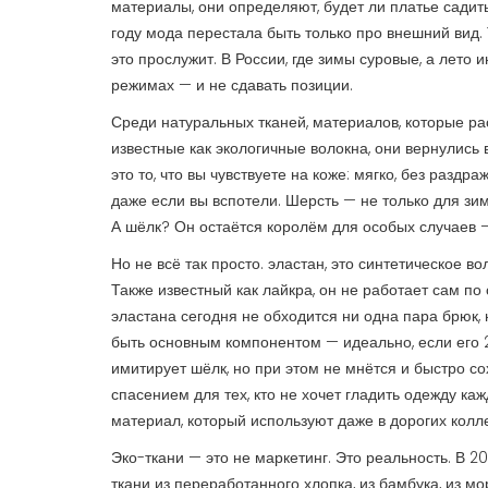
материалы
, они определяют, будет ли платье сади
году мода перестала быть только про внешний вид. Т
это прослужит. В России, где зимы суровые, а лето
режимах — и не сдавать позиции.
Среди
натуральных тканей
,
материалов, которые рас
известные как
экологичные волокна
, они вернулись 
это то, что вы чувствуете на коже: мягко, без раздр
даже если вы вспотели. Шерсть — не только для зим
А шёлк? Он остаётся королём для особых случаев —
Но не всё так просто.
эластан
,
это синтетическое во
Также известный как
лайкра
, он не работает сам по
эластана сегодня не обходится ни одна пара брюк, 
быть основным компонентом — идеально, если его 
имитирует шёлк, но при этом не мнётся и быстро со
спасением для тех, кто не хочет гладить одежду ка
материал, который используют даже в дорогих колл
Эко-ткани — это не маркетинг. Это реальность. В 2
ткани из переработанного хлопка, из бамбука, из м