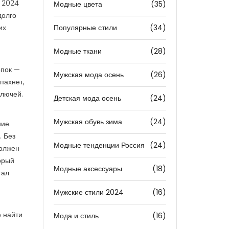
 2024
Модные цвета
(35)
долго
их
Популярные стили
(34)
Модные ткани
(28)
опок —
Мужская мода осень
(26)
пахнет,
олючей.
Детская мода осень
(24)
Мужская обувь зима
(24)
ние
.
. Без
Модные тенденции Россия
(24)
должен
орый
Модные аксессуары
(18)
тал
й
Мужские стили 2024
(16)
е найти
Мода и стиль
(16)