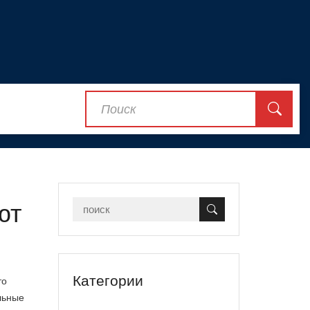
ют
Категории
то
льные