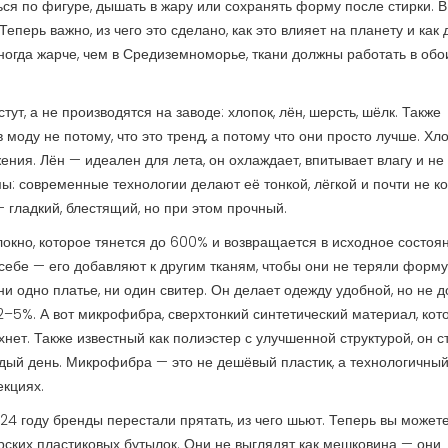
ться по фигуре, дышать в жару или сохранять форму после стирки.
В
еперь важно, из чего это сделано, как это влияет на планету и как 
 иногда жарче, чем в Средиземноморье, ткани должны работать в обо
тут, а не производятся на заводе: хлопок, лён, шерсть, шёлк
. Также
в моду не потому, что это тренд, а потому что они просто лучше
. Хл
ажения. Лён — идеален для лета, он охлаждает, впитывает влагу и не 
ы: современные технологии делают её тонкой, лёгкой и почти не к
 гладкий, блестящий, но при этом прочный.
локно, которое тянется до 600% и возвращается в исходное состоя
 себе — его добавляют к другим тканям, чтобы они не теряли форму
ни одно платье, ни один свитер. Он делает одежду удобной, но не 
2–5%. А вот
микрофибра
,
сверхтонкий синтетический материал, кот
хнет
. Также известный как
полиэстер с улучшенной структурой
, он с
ждый день
. Микрофибра — это не дешёвый пластик, а технологичны
екциях.
024 году бренды перестали прятать, из чего шьют. Теперь вы может
орских пластиковых бутылок. Они не выглядят как мешковина — они