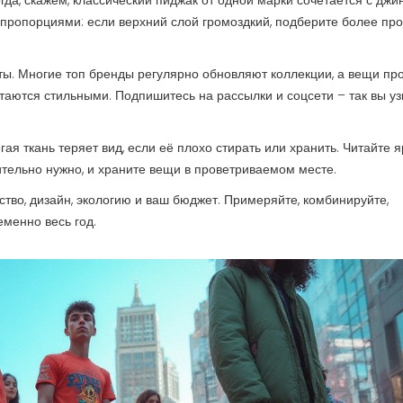
гда, скажем, классический пиджак от одной марки сочетается с дж
 пропорциями: если верхний слой громоздкий, подберите более пр
ты. Многие топ бренды регулярно обновляют коллекции, а вещи пр
стаются стильными. Подпишитесь на рассылки и соцсети – так вы уз
ая ткань теряет вид, если её плохо стирать или хранить. Читайте я
твительно нужно, и храните вещи в проветриваемом месте.
ство, дизайн, экологию и ваш бюджет. Примеряйте, комбинируйте,
еменно весь год.