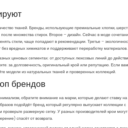
ируют
ачество тканей. Бренды, использующие премиальные хлопки, шерст
после множества стирок. Второе – дизайн. Сейчас в моде сочетан
енять стили, чаще попадают в рекомендации. Третье – экологичнос
 без вредных химикатов и поддерживают переработку материалов.
разных ценовых сегментах: от доступных люксовых линий до действ
атите: за долговечность, оригинальный крой или репутацию. Если ва
йте модели из натуральных тканей и проверенных коллекций.
топ брендов
нимализм, обратите внимание на марки, которые делают ставку на
бразов подойдёт бренд, который регулярно выпускает коллекции с
 проверьте размерную сетку. У разных производителей крои могут
ерение) спасёт от возврата.