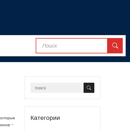
Категории
 которые
минов –