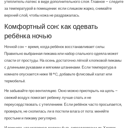
утеплитель‑латекс в виде дополнительного слоя. Главное – следите
за температурой в помещении: если слишком жарко, снимайте
верхний слой, чтобы кожа не раздражалась.
Комфортный сон: как одевать
ребёнка ночью
Ночной сон – время, когда ребёнок восстанавливает силы.
Правильно выбранная пижама или набор спального одеяла может
спасти от простуды. На осень достаточно лёгкой хлопковой пижамы
с длинными рукавами и мягкими штанинами. Если температура в
комнате опускается ниже 18 °C, добавьте флисовый халат или
термобельё.
Не забывайте про вентиляцию. Окно можно приоткрыть на щель –
свежий воздух помогает ребенку лучше спать и не
переусердствовать с утеплением. Если ребёнок часто просыпается,
проверьте, не скопилась ли в постели влага от пота: меняйте
простыни и пижаму регулярно.
И помните, что материал должен быть гипоаллергенным. Хлопок,